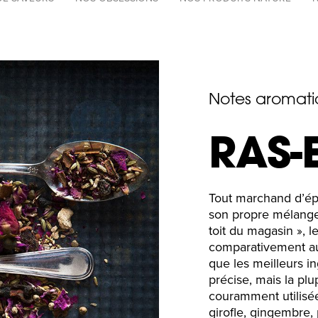
par
catégories
Notes aromati
RAS-
Tout marchand d’épi
son propre mélange d
toit du magasin », 
comparativement aux
que les meilleurs in
précise, mais la pl
couramment utilisé
girofle, gingembre,