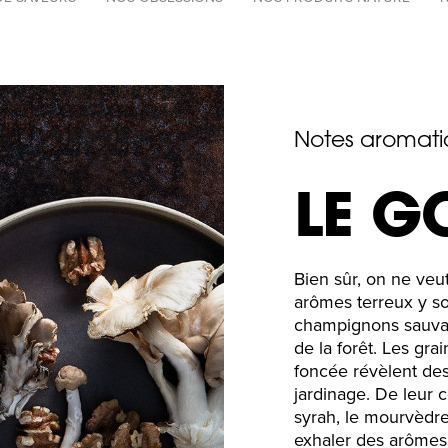
par
catégories
Notes aromati
LE G
Bien sûr, on ne veut
arômes terreux y so
champignons sauvag
de la forêt. Les gra
foncée révèlent de
jardinage. De leur 
syrah, le mourvèdre
exhaler des arômes n